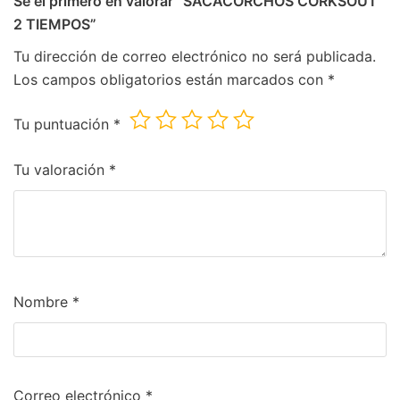
Sé el primero en valorar “SACACORCHOS CORKSOUT
PRODUCTOS DE ALMERIA
(6)
2 TIEMPOS”
REFRESCO
(42)
Tu dirección de correo electrónico no será publicada.
BEBIDA ENERGETICA
(4)
Los campos obligatorios están marcados con
*
GASEOSA
(6)
PREMIUM MIXERS
(14)
Tu puntuación
*
REFRESCOS
(18)
Tu valoración
*
REFRESCOS
(1)
VINO
(37)
BLANCOS Y ROSADOS
(9)
TINTO CRIANZA
(10)
TINTO JOVEN
(7)
Nombre
*
TINTO ROBLE
(6)
VINOS ESPECIALES
(5)
ZUMOS
(16)
Correo electrónico
*