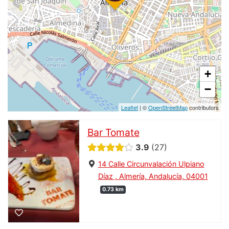
+
−
Leaflet
| ©
OpenStreetMap
contributors
Bar Tomate
3.9
27
14 Calle Circunvalación Ulpiano
Díaz , Almería, Andalucía, 04001
0.73 km