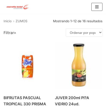
Saltar
al
Inicio
»
ZUMOS
Mostrando 1–12 de 16 resultados
contenido
Filtrar»
BU
SC
AR
Categorías del producto
AGUA
(10)
ALIMENTACIÓN Y HOGAR
(21)
ALIMENTACION
(15)
HOGAR
(6)
CERVEZA
(93)
BIFRUTAS PASCUAL
JUVER 200ml PI?A
CERVEZA 1/3 RETORNABLE
(16)
TROPICAL 330 PRISMA
VIDRIO 24ud.
CERVEZA 1/3 SIN RETORNO
(25)