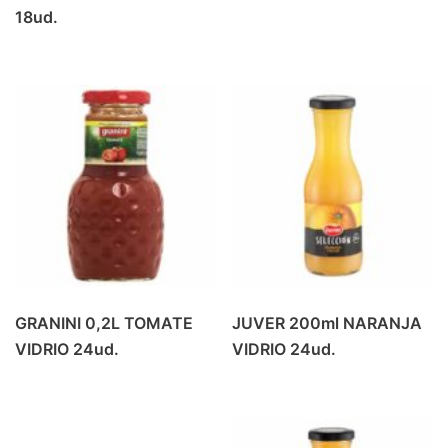
18ud.
CERVEZA 1/4 SIN RETORNO
(8)
CERVEZA 1/5 RETORNABLE
(8)
CERVEZA LATA
(15)
CERVEZA LITRO
(4)
CERVEZAS PACK 4
(18)
DESTILADOS Y LICORES
(41)
DESTILADOS
(16)
DESTILADOS PREMIUM
(15)
OTROS LICORES
(10)
LACTEOS
(18)
GRANINI 0,2L TOMATE
JUVER 200ml NARANJA
BATIDOS
(6)
VIDRIO 24ud.
VIDRIO 24ud.
LECHE
(12)
MOSTO/TINTO VERANO/OTROS
(20)
PRODUCTOS DE ALMERIA
(6)