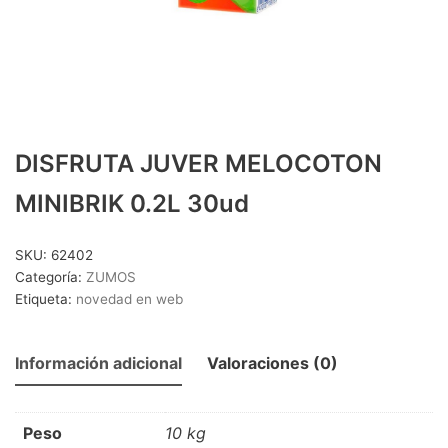
CERVEZA 1/3 SIN RETORNO
(25)
CERVEZA 1/4 SIN RETORNO
(8)
CERVEZA 1/5 RETORNABLE
(8)
CERVEZA LATA
(15)
CERVEZA LITRO
(4)
DISFRUTA JUVER MELOCOTON
CERVEZAS PACK 4
(18)
MINIBRIK 0.2L 30ud
DESTILADOS Y LICORES
(41)
DESTILADOS
(16)
SKU:
62402
DESTILADOS PREMIUM
(15)
Categoría:
ZUMOS
Etiqueta:
novedad en web
OTROS LICORES
(10)
LACTEOS
(18)
Información adicional
Valoraciones (0)
BATIDOS
(6)
LECHE
(12)
MOSTO/TINTO VERANO/OTROS
(20)
Peso
10 kg