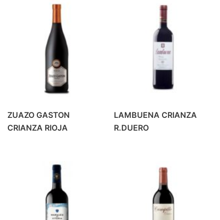
REFRESCO
(42)
BEBIDA ENERGETICA
(4)
GASEOSA
(6)
PREMIUM MIXERS
(14)
REFRESCOS
(18)
REFRESCOS
(1)
VINO
(37)
BLANCOS Y ROSADOS
(9)
ZUAZO GASTON
LAMBUENA CRIANZA
CRIANZA RIOJA
R.DUERO
TINTO CRIANZA
(10)
TINTO JOVEN
(7)
TINTO ROBLE
(6)
VINOS ESPECIALES
(5)
ZUMOS
(16)