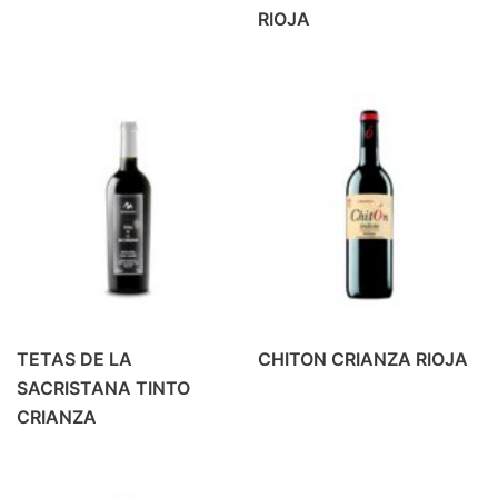
RIOJA
CERVEZA 1/4 SIN RETORNO
(8)
CERVEZA 1/5 RETORNABLE
(8)
CERVEZA LATA
(15)
CERVEZA LITRO
(4)
CERVEZAS PACK 4
(18)
DESTILADOS Y LICORES
(41)
DESTILADOS
(16)
DESTILADOS PREMIUM
(15)
OTROS LICORES
(10)
LACTEOS
(18)
TETAS DE LA
CHITON CRIANZA RIOJA
BATIDOS
(6)
SACRISTANA TINTO
LECHE
(12)
CRIANZA
MOSTO/TINTO VERANO/OTROS
(20)
PRODUCTOS DE ALMERIA
(6)