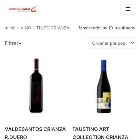
Saltar
al
Inicio
»
VINO
»
TINTO CRIANZA
Mostrando los 10 resultados
contenido
Filtrar»
BU
SC
AR
Categorías del producto
AGUA
(10)
ALIMENTACIÓN Y HOGAR
(21)
ALIMENTACION
(15)
HOGAR
(6)
CERVEZA
(93)
VALDESANTOS CRIANZA
FAUSTINO ART
CERVEZA 1/3 RETORNABLE
(16)
R.DUERO
COLLECTION CRIANZA
CERVEZA 1/3 SIN RETORNO
(25)