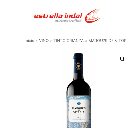
Saltar
al
contenido
Inicio
»
VINO
»
TINTO CRIANZA
»
MARQU?S DE VITORI