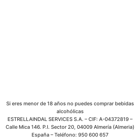
CERVEZA 1/4 SIN RETORNO
(8)
CERVEZA 1/5 RETORNABLE
(8)
CERVEZA LATA
(15)
CERVEZA LITRO
(4)
CERVEZAS PACK 4
(18)
DESTILADOS Y LICORES
(41)
DESTILADOS
(16)
DESTILADOS PREMIUM
(15)
OTROS LICORES
(10)
LACTEOS
(18)
Si eres menor de 18 años no puedes comprar bebidas
BATIDOS
(6)
alcohólicas
LECHE
(12)
ESTRELLAINDAL SERVICES S.A. – CIF: A-04372819 –
MOSTO/TINTO VERANO/OTROS
(20)
Calle Mica 146. P.I. Sector 20, 04009 Almería (Almeria)
España – Teléfono: 950 600 657
PRODUCTOS DE ALMERIA
(6)