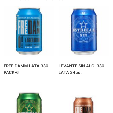
PRODUCTOS DE ALMERIA
(6)
REFRESCO
(42)
BEBIDA ENERGETICA
(4)
GASEOSA
(6)
PREMIUM MIXERS
(14)
REFRESCOS
(18)
REFRESCOS
(1)
VINO
(37)
FREE DAMM LATA 330
LEVANTE SIN ALC. 330
BLANCOS Y ROSADOS
(9)
PACK-6
LATA 24ud.
TINTO CRIANZA
(10)
TINTO JOVEN
(7)
TINTO ROBLE
(6)
VINOS ESPECIALES
(5)
ZUMOS
(16)