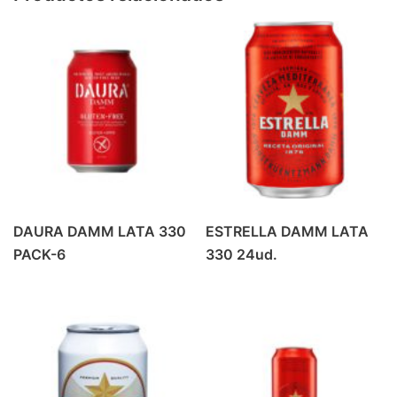
PRODUCTOS DE ALMERIA
(6)
REFRESCO
(42)
BEBIDA ENERGETICA
(4)
GASEOSA
(6)
PREMIUM MIXERS
(14)
REFRESCOS
(18)
REFRESCOS
(1)
VINO
(37)
DAURA DAMM LATA 330
ESTRELLA DAMM LATA
BLANCOS Y ROSADOS
(9)
PACK-6
330 24ud.
TINTO CRIANZA
(10)
TINTO JOVEN
(7)
TINTO ROBLE
(6)
VINOS ESPECIALES
(5)
ZUMOS
(16)