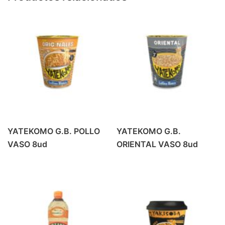
PRODUCTOS DE ALMERIA
(6)
REFRESCO
(42)
BEBIDA ENERGETICA
(4)
GASEOSA
(6)
PREMIUM MIXERS
(14)
REFRESCOS
(18)
REFRESCOS
(1)
VINO
(37)
YATEKOMO G.B. POLLO
YATEKOMO G.B.
BLANCOS Y ROSADOS
(9)
VASO 8ud
ORIENTAL VASO 8ud
TINTO CRIANZA
(10)
TINTO JOVEN
(7)
TINTO ROBLE
(6)
VINOS ESPECIALES
(5)
ZUMOS
(16)