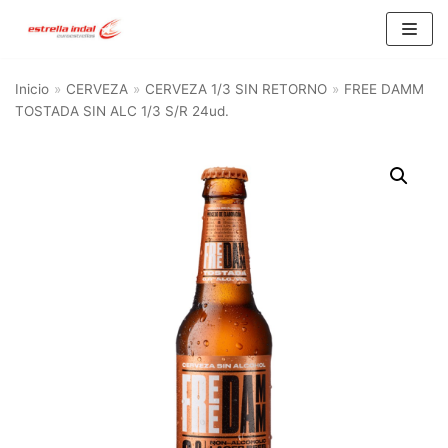
Saltar
al
Inicio
»
CERVEZA
»
CERVEZA 1/3 SIN RETORNO
»
FREE DAMM
contenido
TOSTADA SIN ALC 1/3 S/R 24ud.
BU
SC
AR
Categorías del producto
AGUA
(10)
ALIMENTACIÓN Y HOGAR
(21)
ALIMENTACION
(15)
HOGAR
(6)
CERVEZA
(93)
CERVEZA 1/3 RETORNABLE
(16)