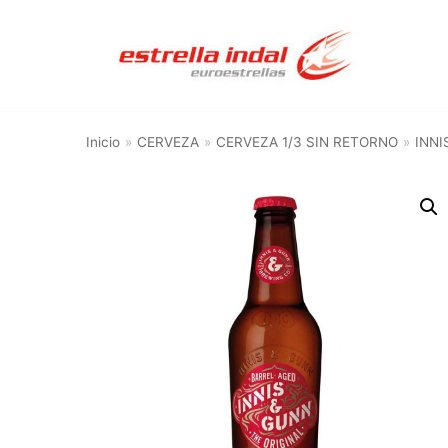
Saltar
al
contenido
Inicio
»
CERVEZA
»
CERVEZA 1/3 SIN RETORNO
»
INNI