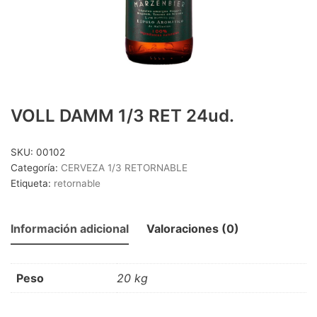
CERVEZA 1/3 SIN RETORNO
(25)
CERVEZA 1/4 SIN RETORNO
(8)
CERVEZA 1/5 RETORNABLE
(8)
CERVEZA LATA
(15)
CERVEZA LITRO
(4)
VOLL DAMM 1/3 RET 24ud.
CERVEZAS PACK 4
(18)
DESTILADOS Y LICORES
(41)
SKU:
00102
Categoría:
CERVEZA 1/3 RETORNABLE
DESTILADOS
(16)
Etiqueta:
retornable
DESTILADOS PREMIUM
(15)
OTROS LICORES
(10)
Información adicional
Valoraciones (0)
LACTEOS
(18)
BATIDOS
(6)
Peso
20 kg
LECHE
(12)
MOSTO/TINTO VERANO/OTROS
(20)