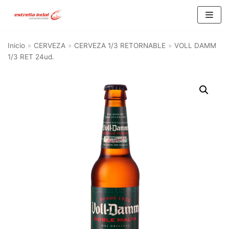
Saltar
al
Inicio
»
CERVEZA
»
CERVEZA 1/3 RETORNABLE
»
VOLL DAMM
contenido
1/3 RET 24ud.
BU
SC
AR
Categorías del producto
AGUA
(10)
ALIMENTACIÓN Y HOGAR
(21)
ALIMENTACION
(15)
HOGAR
(6)
CERVEZA
(93)
CERVEZA 1/3 RETORNABLE
(16)