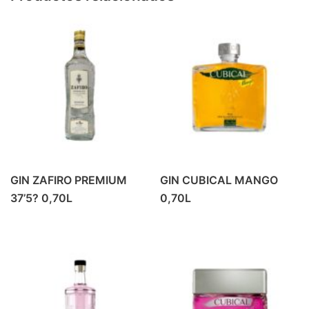
PRODUCTOS DE ALMERIA
(6)
REFRESCO
(42)
BEBIDA ENERGETICA
(4)
GASEOSA
(6)
PREMIUM MIXERS
(14)
REFRESCOS
(18)
REFRESCOS
(1)
VINO
(37)
GIN ZAFIRO PREMIUM
GIN CUBICAL MANGO
BLANCOS Y ROSADOS
(9)
37’5? 0,70L
0,70L
TINTO CRIANZA
(10)
TINTO JOVEN
(7)
TINTO ROBLE
(6)
VINOS ESPECIALES
(5)
ZUMOS
(16)