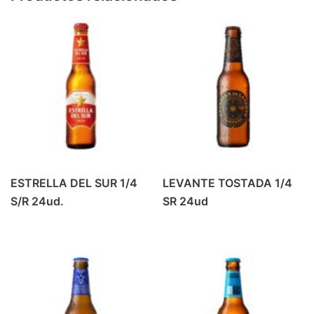
PRODUCTOS DE ALMERIA
(6)
REFRESCO
(42)
BEBIDA ENERGETICA
(4)
GASEOSA
(6)
PREMIUM MIXERS
(14)
REFRESCOS
(18)
REFRESCOS
(1)
VINO
(37)
ESTRELLA DEL SUR 1/4
LEVANTE TOSTADA 1/4
BLANCOS Y ROSADOS
(9)
S/R 24ud.
SR 24ud
TINTO CRIANZA
(10)
TINTO JOVEN
(7)
TINTO ROBLE
(6)
VINOS ESPECIALES
(5)
ZUMOS
(16)