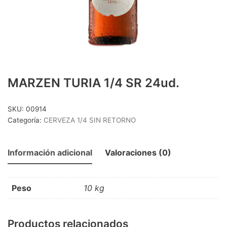
CERVEZA 1/3 SIN RETORNO
(25)
CERVEZA 1/4 SIN RETORNO
(8)
CERVEZA 1/5 RETORNABLE
(8)
CERVEZA LATA
(15)
CERVEZA LITRO
(4)
MARZEN TURIA 1/4 SR 24ud.
CERVEZAS PACK 4
(18)
DESTILADOS Y LICORES
(41)
SKU:
00914
Categoría:
CERVEZA 1/4 SIN RETORNO
DESTILADOS
(16)
DESTILADOS PREMIUM
(15)
Información adicional
Valoraciones (0)
OTROS LICORES
(10)
LACTEOS
(18)
BATIDOS
(6)
Peso
10 kg
LECHE
(12)
MOSTO/TINTO VERANO/OTROS
(20)
Productos relacionados