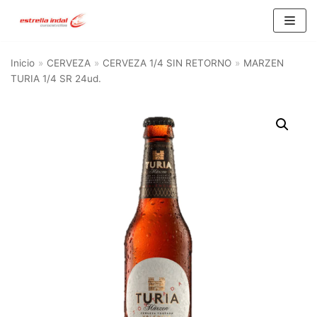
Saltar
al
Inicio
»
CERVEZA
»
CERVEZA 1/4 SIN RETORNO
»
MARZEN
contenido
TURIA 1/4 SR 24ud.
BU
SC
AR
Categorías del producto
AGUA
(10)
ALIMENTACIÓN Y HOGAR
(21)
ALIMENTACION
(15)
HOGAR
(6)
CERVEZA
(93)
CERVEZA 1/3 RETORNABLE
(16)