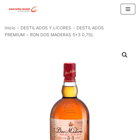
Saltar
al
Inicio
»
DESTILADOS Y LICORES
»
DESTILADOS
contenido
PREMIUM
»
RON DOS MADERAS 5+3 0,70L
BU
SC
AR
Categorías del producto
AGUA
(10)
ALIMENTACIÓN Y HOGAR
(21)
ALIMENTACION
(15)
HOGAR
(6)
CERVEZA
(93)
CERVEZA 1/3 RETORNABLE
(16)