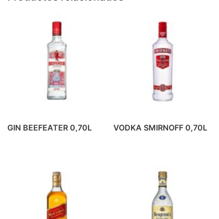
PRODUCTOS DE ALMERIA
(6)
REFRESCO
(42)
BEBIDA ENERGETICA
(4)
GASEOSA
(6)
PREMIUM MIXERS
(14)
REFRESCOS
(18)
REFRESCOS
(1)
VINO
(37)
GIN BEEFEATER 0,70L
VODKA SMIRNOFF 0,70L
BLANCOS Y ROSADOS
(9)
TINTO CRIANZA
(10)
TINTO JOVEN
(7)
TINTO ROBLE
(6)
VINOS ESPECIALES
(5)
ZUMOS
(16)