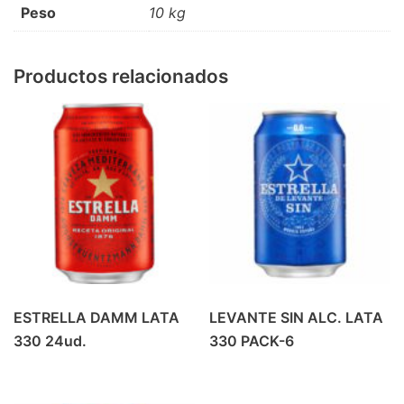
Peso
10 kg
PRODUCTOS DE ALMERIA
(6)
REFRESCO
(42)
BEBIDA ENERGETICA
(4)
Productos relacionados
GASEOSA
(6)
PREMIUM MIXERS
(14)
REFRESCOS
(18)
REFRESCOS
(1)
VINO
(37)
BLANCOS Y ROSADOS
(9)
TINTO CRIANZA
(10)
TINTO JOVEN
(7)
ESTRELLA DAMM LATA
LEVANTE SIN ALC. LATA
TINTO ROBLE
(6)
330 24ud.
330 PACK-6
VINOS ESPECIALES
(5)
ZUMOS
(16)