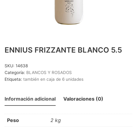
CERVEZA 1/3 SIN RETORNO
(25)
CERVEZA 1/4 SIN RETORNO
(8)
CERVEZA 1/5 RETORNABLE
(8)
CERVEZA LATA
(15)
CERVEZA LITRO
(4)
ENNIUS FRIZZANTE BLANCO 5.5
CERVEZAS PACK 4
(18)
DESTILADOS Y LICORES
(41)
SKU:
14638
Categoría:
BLANCOS Y ROSADOS
DESTILADOS
(16)
Etiqueta:
también en caja de 6 unidades
DESTILADOS PREMIUM
(15)
OTROS LICORES
(10)
Información adicional
Valoraciones (0)
LACTEOS
(18)
BATIDOS
(6)
Peso
2 kg
LECHE
(12)
MOSTO/TINTO VERANO/OTROS
(20)