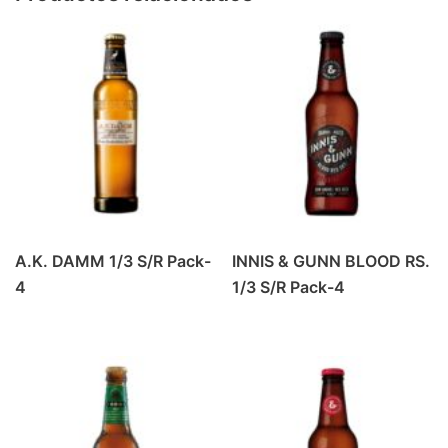
PRODUCTOS DE ALMERIA
(6)
REFRESCO
(42)
BEBIDA ENERGETICA
(4)
GASEOSA
(6)
PREMIUM MIXERS
(14)
REFRESCOS
(18)
REFRESCOS
(1)
VINO
(37)
A.K. DAMM 1/3 S/R Pack-
INNIS & GUNN BLOOD RS.
BLANCOS Y ROSADOS
(9)
4
1/3 S/R Pack-4
TINTO CRIANZA
(10)
TINTO JOVEN
(7)
TINTO ROBLE
(6)
VINOS ESPECIALES
(5)
ZUMOS
(16)