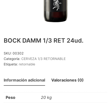
CERVEZA 1/3 SIN RETORNO
(25)
CERVEZA 1/4 SIN RETORNO
(8)
CERVEZA 1/5 RETORNABLE
(8)
CERVEZA LATA
(15)
CERVEZA LITRO
(4)
BOCK DAMM 1/3 RET 24ud.
CERVEZAS PACK 4
(18)
DESTILADOS Y LICORES
(41)
SKU:
00302
Categoría:
CERVEZA 1/3 RETORNABLE
DESTILADOS
(16)
Etiqueta:
retornable
DESTILADOS PREMIUM
(15)
OTROS LICORES
(10)
Información adicional
Valoraciones (0)
LACTEOS
(18)
BATIDOS
(6)
Peso
20 kg
LECHE
(12)
MOSTO/TINTO VERANO/OTROS
(20)