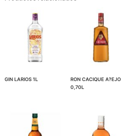
PRODUCTOS DE ALMERIA
(6)
REFRESCO
(42)
BEBIDA ENERGETICA
(4)
GASEOSA
(6)
PREMIUM MIXERS
(14)
REFRESCOS
(18)
REFRESCOS
(1)
VINO
(37)
GIN LARIOS 1L
RON CACIQUE A?EJO
BLANCOS Y ROSADOS
(9)
0,70L
TINTO CRIANZA
(10)
TINTO JOVEN
(7)
TINTO ROBLE
(6)
VINOS ESPECIALES
(5)
ZUMOS
(16)