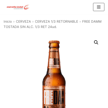
Saltar
al
Inicio
»
CERVEZA
»
CERVEZA 1/3 RETORNABLE
»
FREE DAMM
contenido
TOSTADA SIN ALC. 1/3 RET 24ud.
BU
SC
AR
Categorías del producto
AGUA
(10)
ALIMENTACIÓN Y HOGAR
(21)
ALIMENTACION
(15)
HOGAR
(6)
CERVEZA
(93)
CERVEZA 1/3 RETORNABLE
(16)