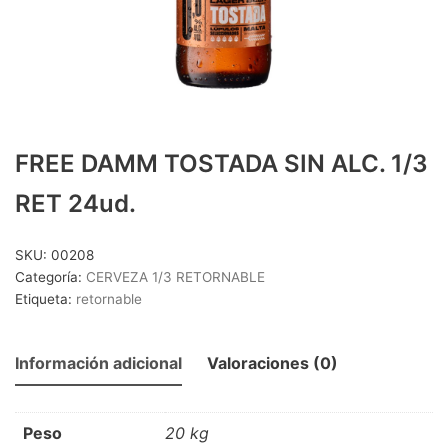
CERVEZA 1/3 SIN RETORNO
(25)
CERVEZA 1/4 SIN RETORNO
(8)
CERVEZA 1/5 RETORNABLE
(8)
CERVEZA LATA
(15)
CERVEZA LITRO
(4)
FREE DAMM TOSTADA SIN ALC. 1/3
CERVEZAS PACK 4
(18)
RET 24ud.
DESTILADOS Y LICORES
(41)
DESTILADOS
(16)
SKU:
00208
DESTILADOS PREMIUM
(15)
Categoría:
CERVEZA 1/3 RETORNABLE
Etiqueta:
retornable
OTROS LICORES
(10)
LACTEOS
(18)
Información adicional
Valoraciones (0)
BATIDOS
(6)
LECHE
(12)
MOSTO/TINTO VERANO/OTROS
(20)
Peso
20 kg