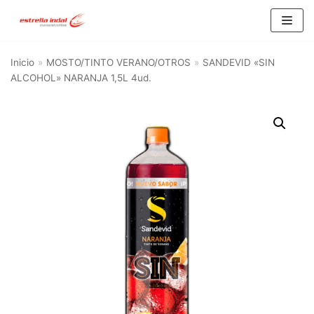
Saltar
al
Inicio
»
MOSTO/TINTO VERANO/OTROS
»
SANDEVID «SIN
contenido
ALCOHOL» NARANJA 1,5L 4ud.
BU
SC
AR
Categorías del producto
AGUA
(10)
ALIMENTACIÓN Y HOGAR
(21)
ALIMENTACION
(15)
HOGAR
(6)
CERVEZA
(93)
CERVEZA 1/3 RETORNABLE
(16)